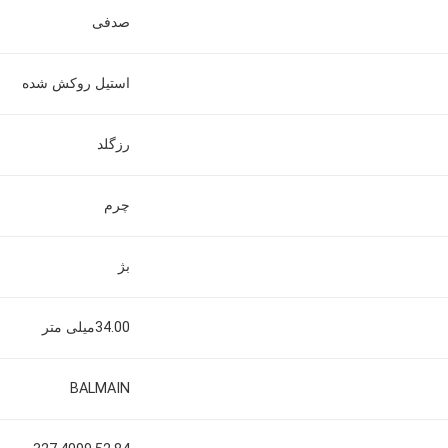
صدفی
استیل روکش شده
رزگلد
چرم
بژ
34.00میلی متر
BALMAIN