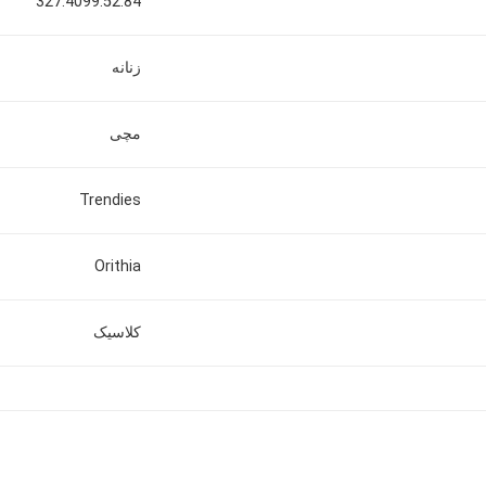
327.4099.52.84
زنانه
مچی
Trendies
Orithia
کلاسیک