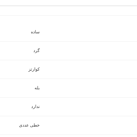
ساده
گرد
کوارتز
بله
ندارد
خطی عددی