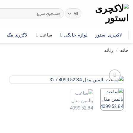
Ski
t
جستجو
برای:
conten
لاکچری استور
لوازم خانگی
ساعت
لاگژری مگ
خانه
/
زنانه