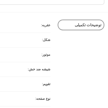
توضیحات تکمیلی
عقربه:
شکل:
موتور:
شیشه ضد خش:
تقویم:
نوع صفحه: