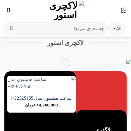
Ski
t
conten
جستجو
برای:
لاکچری استور
ساعت همیلتون مدل H32525155
44,800,000
تومان
لاگژری