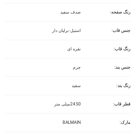
رنگ صفحه:
صدف سفید
جنس قاب:
استیل-برلیان دار
رنگ قاب:
نقره ای
جنس بند:
چرم
رنگ بند:
سفید
قطر قاب:
24.50میلی متر
مارک:
BALMAIN