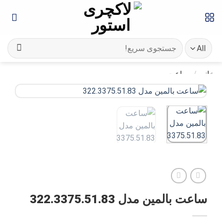
Ski
t
conten
جستجو
برای:
خانه
/
ساعت
ساعت بالمین مدل 322.3375.51.83