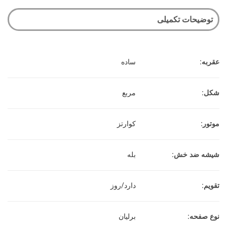
توضیحات تکمیلی
عقربه:
ساده
شکل:
مربع
موتور:
کوارتز
شیشه ضد خش:
بله
تقویم:
دارد/روز
نوع صفحه:
برلیان